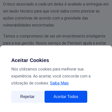
O risco associado a cada um deles é avaliado e entregue em
um laudo técnico para que você saiba como priorizar as
ações corretivas de acordo com a gravidade das
vulnerabilidades encontradas.
Temos o compromisso de ser um investimento inteligente
para a sua gestão. Nosso serviço de Pentest ajuda a evitar
perdas financeiras relacionadas a violações cibernéticas,
além de garantir a conformidade com os requisitos de
Aceitar Cookies
segurança, que poderiam resultar em multas e penalidades,
Nós utilizamos cookies para melhorar sua
ao mesmo tempo em que as relações com seus clientes
experiência. Ao aceitar, você concorda com a
são fortalecidas.
utilização de cookies.
Saiba Mais
Rejeitar
Aceitar Todos