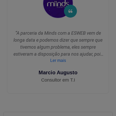
“A parceria da Minds com a ESWEB vem de
longa data e podemos dizer que sempre que
tivemos algum problema, eles sempre
estiveram a disposição para nos ajudar, pois
diferente de outras empresas do ramo, tem
Ler mais
uma equipe que nos atende da melhor
Marcio Augusto
maneira possível e quando penso em projetos
Consultor em T.I
futuros, a ESWEB vem em primeiro lugar.
Agradecemos sempre o apoio e que a nossa
parceria cresça ainda mais. ”